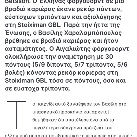
Betsson. Ο Έλληνας φόργουορντ σε μία
βραδιά καριέρας έκανε ρεκόρ πόντων,
εύστοχων τριπόντων και αξιολόγησης
στη Stoiximan GBL
.
Παρά την ήττα της
Ένωσης, ο Βασίλης Χαραλαμπόπουλος
βρέθηκε σε βραδιά καριέρας και ήταν
ασταμάτητος.
Ο Αιγαλιώτης φόργουορντ
ολοκλήρωσε την αναμέτρηση με 30
πόντους (5/9 δίποντα, 5/7 τρίποντα, 5/6
βολές) κάνοντας ρεκόρ καριέρας στη
Stoiximan GBL τόσο σε πόντους, όσο και
σε εύστοχα τρίποντα.
Τ
ο παιχνίδι αυτό ξαναέφερε τον Βασίλη στο
μπασκετικό προσκήνιο και αρκετοί
θυμήθηκαν ότι αποτέλεσε ένα από τα
μεγαλύτερα σύγχρονα πρότζεκτ του
ελληνικού μπάσκετ με εξαιρετικές εμφανίσεις στις μικρές