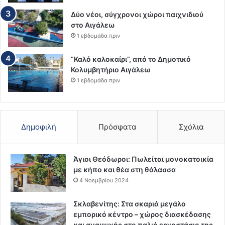
Δύο νέοι, σύγχρονοι χώροι παιχνιδιού
στο Αιγάλεω
1 εβδομάδα πριν
“Καλό καλοκαίρι”, από το Δημοτικό
Κολυμβητήριο Αιγάλεω
1 εβδομάδα πριν
Δημοφιλή
Πρόσφατα
Σχόλια
Άγιοι Θεόδωροι: Πωλείται μονοκατοικία
με κήπο και θέα στη θάλασσα
4 Νοεμβρίου 2024
Σκλαβενίτης: Στα σκαριά μεγάλο
εμπορικό κέντρο – χώρος διασκέδασης
και αναψυχής στο παλιό εργοστάσιο της