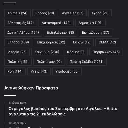
Animals
(24)
Έξοδος
(79)
Αγγελίες
(97)
Αγορά
(21)
Αθλητισμός
(44)
Αστυνομικά
(142)
Δημοτικά
(191)
Δυτική Αθήνα
(164)
Εκδηλώσεις
(38)
Εκπαίδευση
(37)
Ελλάδα
(109)
Επιχειρήσεις
(32)
Ευ ζην
(12)
ΘΕΜΑ
(42)
Ιστορία
(26)
Κοινωνία
(236)
Κόσμος
(9)
Περιβάλλον
(45)
Πολιτική
(51)
Πολιτισμός
(92)
Πρώτη Σελίδα
(1251)
Ροή
(114)
Υγεία
(43)
Υποδομές
(55)
Ανανεώθηκαν Πρόσφατα
11 ώρες πριν
Οι μεγάλες βραδιές του Σεπτέμβρη στο Αιγάλεω – Δείτε
αναλυτικά τις 21 εκδηλώσεις
12 ώρες πριν