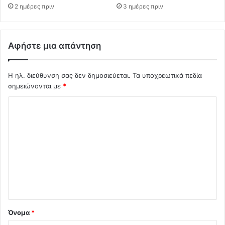
2 ημέρες πριν
3 ημέρες πριν
Αφήστε μια απάντηση
Η ηλ. διεύθυνση σας δεν δημοσιεύεται.
Τα υποχρεωτικά πεδία
σημειώνονται με
*
Σ
χ
ό
λ
ι
ο
*
Όνομα
*