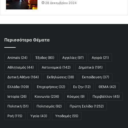
28 Δεκεμβρίου 2024
Περισσότερα Θέματα
Animals
(24)
Έξοδος
(80)
Αγγελίες
(97)
Αγορά
(21)
Αθλητισμός
(44)
Αστυνομικά
(142)
Δημοτικά
(191)
Δυτική Αθήνα
(164)
Εκδηλώσεις
(38)
Εκπαίδευση
(37)
Ελλάδα
(109)
Επιχειρήσεις
(32)
Ευ ζην
(12)
ΘΕΜΑ
(42)
Ιστορία
(26)
Κοινωνία
(236)
Κόσμος
(9)
Περιβάλλον
(45)
Πολιτική
(51)
Πολιτισμός
(92)
Πρώτη Σελίδα
(1252)
Ροή
(115)
Υγεία
(43)
Υποδομές
(55)