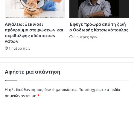
Αιγάλεω: Ξεκινάει
Έφυγε πρόωρα από τη ζωή
πρόγραμμα στειρώσεων και
ο Θοδωρής Κατσωνόπουλος
περίθαλψης αδέσποτων
3 ημέρες πριν
γατών
1 ημέρα πριν
Αφήστε μια απάντηση
Η ηλ. διεύθυνση σας δεν δημοσιεύεται.
Τα υποχρεωτικά πεδία
σημειώνονται με
*
Σ
χ
ό
λ