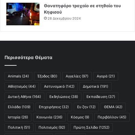
Θανατηφόρο τροχαίο σε στηθαίο του
Κηφισού
28 Δεκεμβρίου 2024
Περισσότερα Θέματα
Animals
(24)
Έξοδος
(80)
Αγγελίες
(97)
Αγορά
(21)
Αθλητισμός
(44)
Αστυνομικά
(142)
Δημοτικά
(191)
Δυτική Αθήνα
(164)
Εκδηλώσεις
(38)
Εκπαίδευση
(37)
Ελλάδα
(109)
Επιχειρήσεις
(32)
Ευ ζην
(12)
ΘΕΜΑ
(42)
Ιστορία
(26)
Κοινωνία
(236)
Κόσμος
(9)
Περιβάλλον
(45)
Πολιτική
(51)
Πολιτισμός
(92)
Πρώτη Σελίδα
(1252)