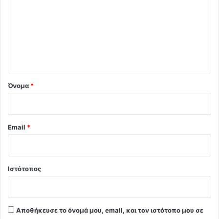
ό
λ
ι
ο
*
Όνομα
*
Email
*
Ιστότοπος
Αποθήκευσε το όνομά μου, email, και τον ιστότοπο μου σε