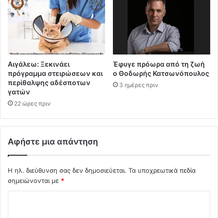
Αιγάλεω: Ξεκινάει
Έφυγε πρόωρα από τη ζωή
πρόγραμμα στειρώσεων και
ο Θοδωρής Κατσωνόπουλος
περίθαλψης αδέσποτων
3 ημέρες πριν
γατών
22 ώρες πριν
Αφήστε μια απάντηση
Η ηλ. διεύθυνση σας δεν δημοσιεύεται.
Τα υποχρεωτικά πεδία
σημειώνονται με
*
Σ
χ