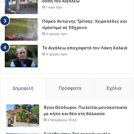
όαση του Αιγάλεω
1 ώρα πριν
Πάρκο Αντώνης Τρίτσης: Χειροπέδες και
πρόστιμο σε 59χρονο
4 ημέρες πριν
Το Αιγάλεω αποχαιρετά τον Λάκη Χαλκιά
4 ημέρες πριν
Δημοφιλή
Πρόσφατα
Σχόλια
Άγιοι Θεόδωροι: Πωλείται μονοκατοικία
με κήπο και θέα στη θάλασσα
4 Νοεμβρίου 2024
Σκλαβενίτης: Στα σκαριά μεγάλο