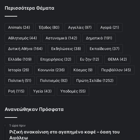
Περισσότερα Θέματα
Animals
(24)
Έξοδος
(80)
Αγγελίες
(97)
Αγορά
(21)
Αθλητισμός
(44)
Αστυνομικά
(142)
Δημοτικά
(191)
Δυτική Αθήνα
(164)
Εκδηλώσεις
(38)
Εκπαίδευση
(37)
Ελλάδα
(109)
Επιχειρήσεις
(32)
Ευ ζην
(12)
ΘΕΜΑ
(42)
Ιστορία
(26)
Κοινωνία
(236)
Κόσμος
(9)
Περιβάλλον
(45)
Πολιτική
(51)
Πολιτισμός
(92)
Πρώτη Σελίδα
(1252)
Ροή
(115)
Υγεία
(43)
Υποδομές
(55)
Ανανεώθηκαν Πρόσφατα
1 ώρα πριν
Ριζική ανακαίνιση στο αγαπημένο καφέ – όαση του
Αιγάλεω