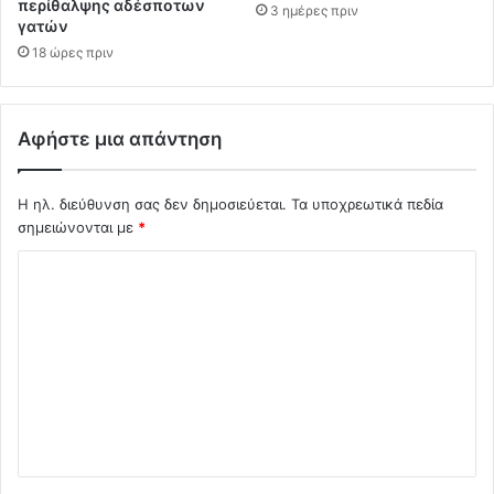
περίθαλψης αδέσποτων
3 ημέρες πριν
γατών
18 ώρες πριν
Αφήστε μια απάντηση
Η ηλ. διεύθυνση σας δεν δημοσιεύεται.
Τα υποχρεωτικά πεδία
σημειώνονται με
*
Σ
χ
ό
λ
ι
ο
*