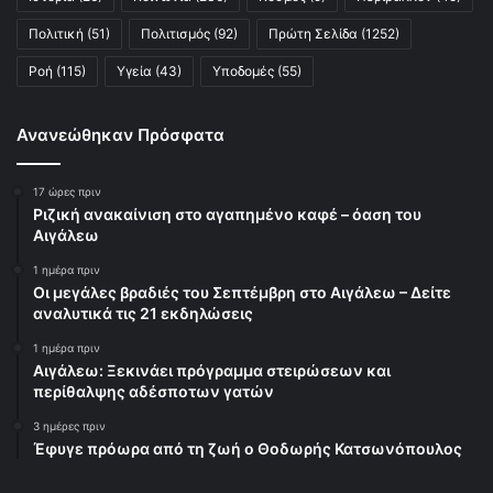
Πολιτική
(51)
Πολιτισμός
(92)
Πρώτη Σελίδα
(1252)
Ροή
(115)
Υγεία
(43)
Υποδομές
(55)
Ανανεώθηκαν Πρόσφατα
17 ώρες πριν
Ριζική ανακαίνιση στο αγαπημένο καφέ – όαση του
Αιγάλεω
1 ημέρα πριν
Οι μεγάλες βραδιές του Σεπτέμβρη στο Αιγάλεω – Δείτε
αναλυτικά τις 21 εκδηλώσεις
1 ημέρα πριν
Αιγάλεω: Ξεκινάει πρόγραμμα στειρώσεων και
περίθαλψης αδέσποτων γατών
3 ημέρες πριν
Έφυγε πρόωρα από τη ζωή ο Θοδωρής Κατσωνόπουλος