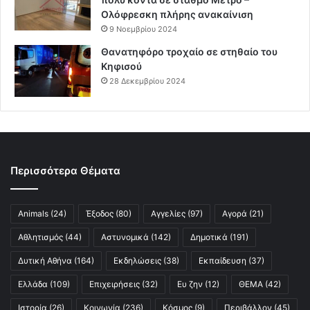
Ολόφρεσκη πλήρης ανακαίνιση
9 Νοεμβρίου 2024
Θανατηφόρο τροχαίο σε στηθαίο του
Κηφισού
28 Δεκεμβρίου 2024
Περισσότερα Θέματα
Animals
(24)
Έξοδος
(80)
Αγγελίες
(97)
Αγορά
(21)
Αθλητισμός
(44)
Αστυνομικά
(142)
Δημοτικά
(191)
Δυτική Αθήνα
(164)
Εκδηλώσεις
(38)
Εκπαίδευση
(37)
Ελλάδα
(109)
Επιχειρήσεις
(32)
Ευ ζην
(12)
ΘΕΜΑ
(42)
Ιστορία
(26)
Κοινωνία
(236)
Κόσμος
(9)
Περιβάλλον
(45)