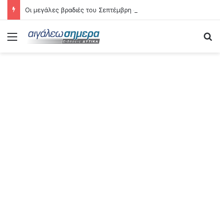
Οι μεγάλες βραδιές του Σεπτέμβρη στο Αιγάλεω – Δείτε αναλυτικά τις 21 εκδηλώσεις
Menu
Se