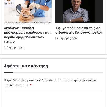
Αιγάλεω: Ξεκινάει
Έφυγε πρόωρα από τη ζωή
πρόγραμμα στειρώσεων και
ο Θοδωρής Κατσωνόπουλος
περίθαλψης αδέσποτων
3 ημέρες πριν
γατών
1 ημέρα πριν
Αφήστε μια απάντηση
Η ηλ. διεύθυνση σας δεν δημοσιεύεται.
Τα υποχρεωτικά πεδία
σημειώνονται με
*
Σ
χ