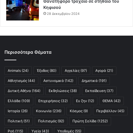
Θανατηφόρο τροχαίο σε στηθαίο του
Κηφισού
28 Δεκεμβρίου 2024
Περισσότερα Θέματα
Animals
(24)
Έξοδος
(80)
Αγγελίες
(97)
Αγορά
(21)
Αθλητισμός
(44)
Αστυνομικά
(142)
Δημοτικά
(191)
Δυτική Αθήνα
(164)
Εκδηλώσεις
(38)
Εκπαίδευση
(37)
Ελλάδα
(109)
Επιχειρήσεις
(32)
Ευ ζην
(12)
ΘΕΜΑ
(42)
Ιστορία
(26)
Κοινωνία
(236)
Κόσμος
(9)
Περιβάλλον
(45)
Πολιτική
(51)
Πολιτισμός
(92)
Πρώτη Σελίδα
(1252)
Ροή
(115)
Υγεία
(43)
Υποδομές
(55)