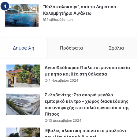
“Καλό καλοκαίρι”, από το Δημοτικό
Κολυμβητήριο Αιγάλεω
1 εβδομάδα πριν
Δημοφιλή
Πρόσφατα
Σχόλια
Άγιοι Θεόδωροι: Πωλείται μονοκατοικία
με κήπο και θέα στη θάλασσα
4 Νοεμβρίου 2024
Σκλαβενίτης: Στα σκαριά μεγάλο
εμπορικό κέντρο – χώρος διασκέδασης
και αναψυχής στο παλιό εργοστάσιο της
Πίτσος
13 Δεκεμβρίου 2024
Έβαλες πλαστική πισίνα στο μπαλκόνι
σου; Μεγάλος κίνδυνος!