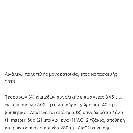
Αιγάλεω, πολυτελής μονοκατοικία, έτος κατασκευής
2013.
Τεσσάρων (4) επιπέδων συνολικής επιφάνειας 345 τ.μ.
εκ των οποίων 303 τ.μ είναι κύριοι χώροι και 42 τ.μ
βοηθητικοί. Αποτελείται από τρία (3) υπνοδωμάτια / ένα
(1) master, δύο (2) μπάνια, ένα (1) WC, 2 τζάκια, αποθήκη
και playroom σε οικόπεδο 280 τ.μ. Διαθέτει επίσης