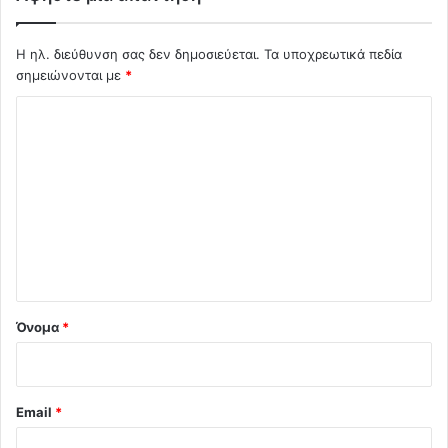
Η ηλ. διεύθυνση σας δεν δημοσιεύεται.
Τα υποχρεωτικά πεδία
σημειώνονται με
*
Σ
χ
ό
λ
ι
ο
*
Όνομα
*
Email
*