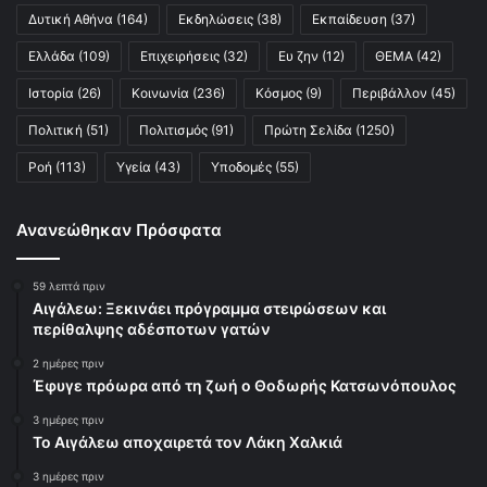
Δυτική Αθήνα
(164)
Εκδηλώσεις
(38)
Εκπαίδευση
(37)
Ελλάδα
(109)
Επιχειρήσεις
(32)
Ευ ζην
(12)
ΘΕΜΑ
(42)
Ιστορία
(26)
Κοινωνία
(236)
Κόσμος
(9)
Περιβάλλον
(45)
Πολιτική
(51)
Πολιτισμός
(91)
Πρώτη Σελίδα
(1250)
Ροή
(113)
Υγεία
(43)
Υποδομές
(55)
Ανανεώθηκαν Πρόσφατα
59 λεπτά πριν
Αιγάλεω: Ξεκινάει πρόγραμμα στειρώσεων και
περίθαλψης αδέσποτων γατών
2 ημέρες πριν
Έφυγε πρόωρα από τη ζωή ο Θοδωρής Κατσωνόπουλος
3 ημέρες πριν
Το Αιγάλεω αποχαιρετά τον Λάκη Χαλκιά
3 ημέρες πριν