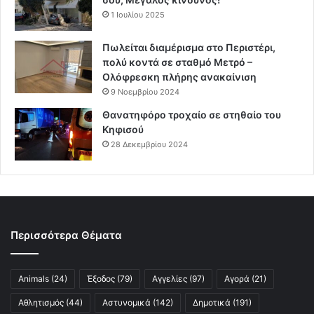
1 Ιουλίου 2025
Πωλείται διαμέρισμα στο Περιστέρι,
πολύ κοντά σε σταθμό Μετρό –
Ολόφρεσκη πλήρης ανακαίνιση
9 Νοεμβρίου 2024
Θανατηφόρο τροχαίο σε στηθαίο του
Κηφισού
28 Δεκεμβρίου 2024
Περισσότερα Θέματα
Animals
(24)
Έξοδος
(79)
Αγγελίες
(97)
Αγορά
(21)
Αθλητισμός
(44)
Αστυνομικά
(142)
Δημοτικά
(191)