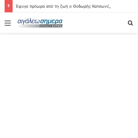
Έφυγε πρόωρα από τη ζωή ο Θοδωρής Κατσωνόπουλος
Menu
Se