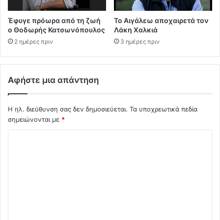
Έφυγε πρόωρα από τη ζωή
Το Αιγάλεω αποχαιρετά τον
ο Θοδωρής Κατσωνόπουλος
Λάκη Χαλκιά
2 ημέρες πριν
3 ημέρες πριν
Αφήστε μια απάντηση
Η ηλ. διεύθυνση σας δεν δημοσιεύεται.
Τα υποχρεωτικά πεδία
σημειώνονται με
*
Σ
χ
ό
λ
ι
ο