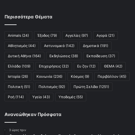
Περισσότερα Θέματα
Animals
(24)
Έξοδος
(79)
Αγγελίες
(97)
Αγορά
(21)
Αθλητισμός
(44)
Αστυνομικά
(142)
Δημοτικά
(191)
Δυτική Αθήνα
(164)
Εκδηλώσεις
(38)
Εκπαίδευση
(37)
Ελλάδα
(109)
Επιχειρήσεις
(32)
Ευ ζην
(12)
ΘΕΜΑ
(42)
Ιστορία
(26)
Κοινωνία
(236)
Κόσμος
(9)
Περιβάλλον
(45)
Πολιτική
(51)
Πολιτισμός
(92)
Πρώτη Σελίδα
(1251)
Ροή
(114)
Υγεία
(43)
Υποδομές
(55)
Ανανεώθηκαν Πρόσφατα
3 ώρες πριν