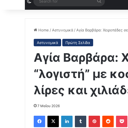
Switch skin
Search
for
Home
/
Αστυνομικά
/
Αγία Βαρβάρα: Χειροπέδες σε
Αστυνομικά
Πρώτη Σελίδα
Αγία Βαρβάρα: 
“λογιστή” με κ
λίρες και χιλιά
7 Μαΐου 2026
Facebook
X
LinkedIn
Tumblr
Pinterest
Reddit