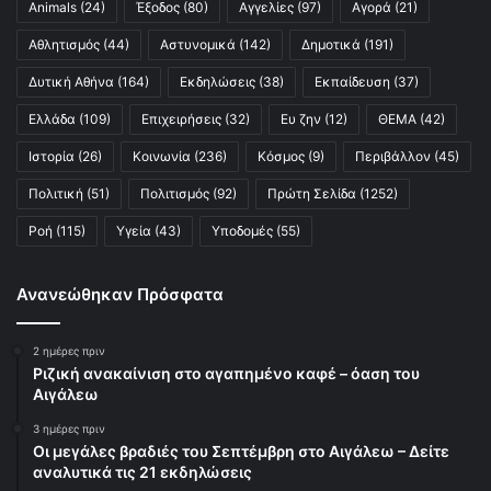
Animals
(24)
Έξοδος
(80)
Αγγελίες
(97)
Αγορά
(21)
Αθλητισμός
(44)
Αστυνομικά
(142)
Δημοτικά
(191)
Δυτική Αθήνα
(164)
Εκδηλώσεις
(38)
Εκπαίδευση
(37)
Ελλάδα
(109)
Επιχειρήσεις
(32)
Ευ ζην
(12)
ΘΕΜΑ
(42)
Ιστορία
(26)
Κοινωνία
(236)
Κόσμος
(9)
Περιβάλλον
(45)
Πολιτική
(51)
Πολιτισμός
(92)
Πρώτη Σελίδα
(1252)
Ροή
(115)
Υγεία
(43)
Υποδομές
(55)
Ανανεώθηκαν Πρόσφατα
2 ημέρες πριν
Ριζική ανακαίνιση στο αγαπημένο καφέ – όαση του
Αιγάλεω
3 ημέρες πριν
Οι μεγάλες βραδιές του Σεπτέμβρη στο Αιγάλεω – Δείτε
αναλυτικά τις 21 εκδηλώσεις