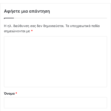
Αφήστε μια απάντηση
Η ηλ. διεύθυνση σας δεν δημοσιεύεται.
Τα υποχρεωτικά πεδία
σημειώνονται με
*
Σ
χ
ό
λ
ι
ο
*
Όνομα
*