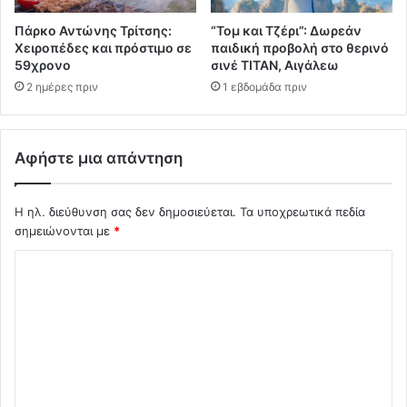
Πάρκο Αντώνης Τρίτσης:
“Τομ και Τζέρι”: Δωρεάν
Χειροπέδες και πρόστιμο σε
παιδική προβολή στο θερινό
59χρονο
σινέ ΤΙΤΑΝ, Αιγάλεω
2 ημέρες πριν
1 εβδομάδα πριν
Αφήστε μια απάντηση
Η ηλ. διεύθυνση σας δεν δημοσιεύεται.
Τα υποχρεωτικά πεδία
σημειώνονται με
*
Σ
χ
ό
λ
ι
ο