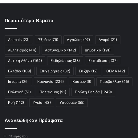
Περισσότερα Θέματα
Animals
(23)
Έξοδος
(79)
Αγγελίες
(97)
Αγορά
(21)
Αθλητισμός
(44)
Αστυνομικά
(142)
Δημοτικά
(191)
Δυτική Αθήνα
(164)
Εκδηλώσεις
(38)
Εκπαίδευση
(37)
Ελλάδα
(109)
Επιχειρήσεις
(32)
Ευ ζην
(12)
ΘΕΜΑ
(42)
Ιστορία
(26)
Κοινωνία
(236)
Κόσμος
(9)
Περιβάλλον
(45)
Πολιτική
(51)
Πολιτισμός
(91)
Πρώτη Σελίδα
(1249)
Ροή
(112)
Υγεία
(43)
Υποδομές
(55)
Ανανεώθηκαν Πρόσφατα
12 ώρες πριν