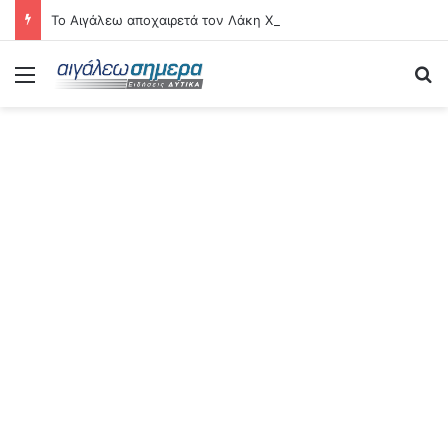
Το Αιγάλεω αποχαιρετά τον Λάκη Χαλκιά
Menu
Se